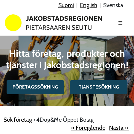
Suomi
|
English
|
Svenska
Hitta företag, produkter och
tjänster i Jakobstadsregionen!
FÖRETAGSSÖKNING
TJÄNSTESÖKNING
Sök företag
› 4Dog&Me Öppet Bolag
« Föregående
Nästa »