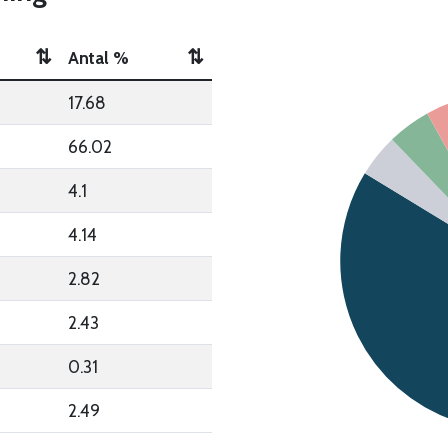
⇅
⇅
Antal %
17.68
66.02
4.1
4.14
2.82
2.43
0.31
2.49