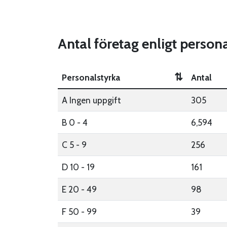
Antal företag enligt perso
⇅
Personalstyrka
Antal
A Ingen uppgift
305
B 0 - 4
6,594
C 5 - 9
256
D 10 - 19
161
E 20 - 49
98
F 50 - 99
39