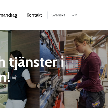
mandrag
Kontakt
 tjänster i
n!