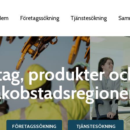
Hem
Företagssökning
Tjänstesökning
Sam
tag, produkter och
akobstadsregione
FÖRETAGSSÖKNING
TJÄNSTESÖKNING