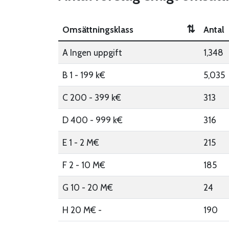
⇅
Omsättningsklass
Antal
A Ingen uppgift
1,348
B 1 - 199 k€
5,035
C 200 - 399 k€
313
D 400 - 999 k€
316
E 1 - 2 M€
215
F 2 - 10 M€
185
G 10 - 20 M€
24
H 20 M€ -
190