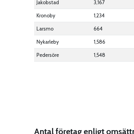
Jakobstad
3,167
Kronoby
1,234
Larsmo
664
Nykarleby
1,586
Pedersöre
1,548
Antal företag enligt omsätt