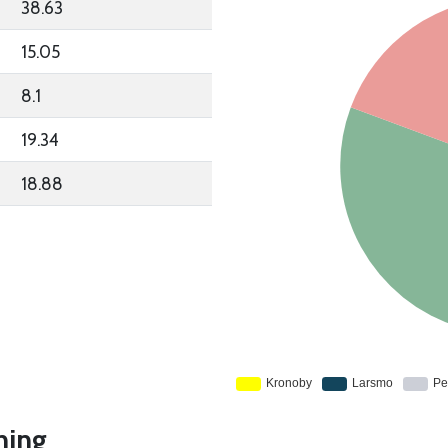
38.63
15.05
8.1
19.34
18.88
ning