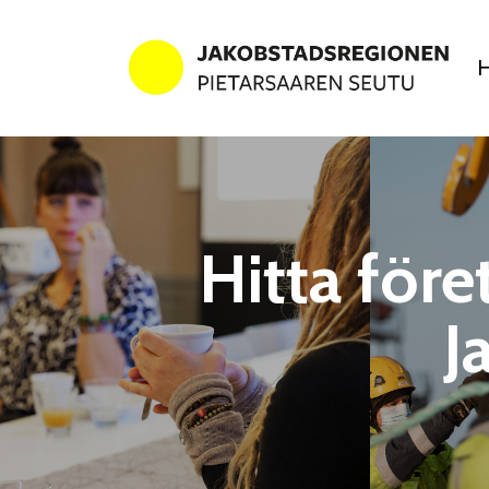
Hitta före
J