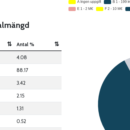
nalmängd
⇅
⇅
Antal %
4.08
88.17
3.42
2.15
1.31
0.52