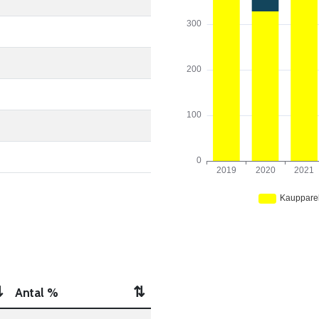
⇅
⇅
Antal %