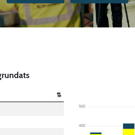
 grundats
⇅