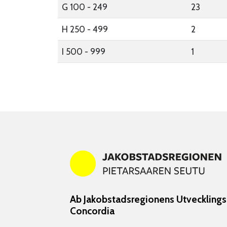
G 100 - 249
23
H 250 - 499
2
I 500 - 999
1
Ab Jakobstadsregionens Utveckling
Concordia